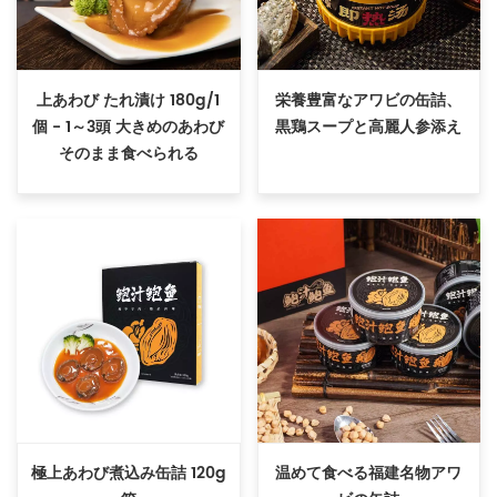
上あわび たれ漬け 180g/1
栄養豊富なアワビの缶詰、
個 - 1～3頭 大きめのあわび
黒鶏スープと高麗人参添え
そのまま食べられる
極上あわび煮込み缶詰 120g
温めて食べる福建名物アワ