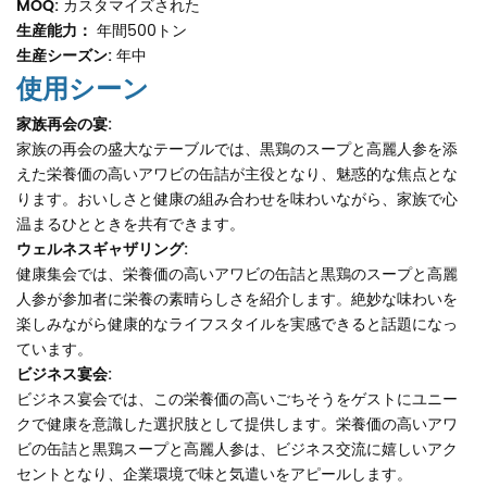
MOQ:
カスタマイズされた
生産能力：
年間500トン
生産シーズン:
年中
使用シーン
家族再会の宴:
家族の再会の盛大なテーブルでは、黒鶏のスープと高麗人参を添
えた栄養価の高いアワビの缶詰が主役となり、魅惑的な焦点とな
ります。おいしさと健康の組み合わせを味わいながら、家族で心
温まるひとときを共有できます。
ウェルネスギャザリング:
健康集会では、栄養価の高いアワビの缶詰と黒鶏のスープと高麗
人参が参加者に栄養の素晴らしさを紹介します。絶妙な味わいを
楽しみながら健康的なライフスタイルを実感できると話題になっ
ています。
ビジネス宴会:
ビジネス宴会では、この栄養価の高いごちそうをゲストにユニー
クで健康を意識した選択肢として提供します。栄養価の高いアワ
ビの缶詰と黒鶏スープと高麗人参は、ビジネス交流に嬉しいアク
セントとなり、企業環境で味と気遣いをアピールします。