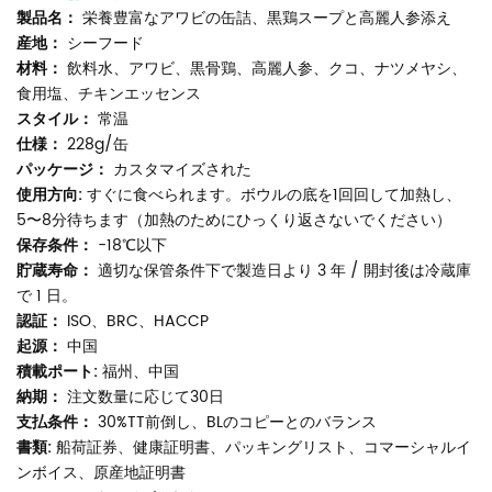
製品名：
栄養豊富なアワビの缶詰、黒鶏スープと高麗人参添え
産地：
シーフード
材料：
飲料水、アワビ、黒骨鶏、高麗人参、クコ、ナツメヤシ、
食用塩、チキンエッセンス
スタイル：
常温
仕様：
228g/缶
パッケージ：
カスタマイズされた
使用方向:
すぐに食べられます。ボウルの底を1回回して加熱し、
5〜8分待ちます（加熱のためにひっくり返さないでください）
保存条件：
-18℃以下
貯蔵寿命：
適切な保管条件下で製造日より 3 年 / 開封後は冷蔵庫
で 1 日。
認証：
ISO、BRC、HACCP
起源：
中国
積載ポート:
福州、中国
納期：
注文数量に応じて30日
支払条件：
30%TT前倒し、BLのコピーとのバランス
書類:
船荷証券、健康証明書、パッキングリスト、コマーシャルイ
ンボイス、原産地証明書