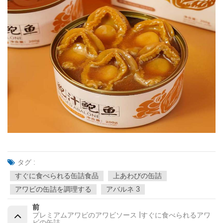
タグ :
すぐに食べられる缶詰食品
上あわびの缶詰
アワビの缶詰を調理する
アバルネ 3
前
プレミアムアワビのアワビソース |すぐに食べられるアワ
ビの缶詰