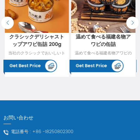
ト
温めて食べる福建名物ア
極上あわび煮込み缶詰
ワビの缶詰
120g箱
ト
温めて食べる福建名物アワビの
アワビの煮込み缶詰（1箱
ー
缶詰は、美味しさと手軽さを兼
120g）は、究極の海の幸で
Get Best Price
Get Best Price
で
ね備えた海鮮珍味です。それぞ
す。厳選したアワビを独自の煮
の
れのアワビは特別に加工され、
込み製法で仕上げ、新鮮で柔ら
製
その美味しさを保つために独特
かい味わいに仕上げました。伝
ら
の福建式アワビのジュースと組
統的な鮑の煮付けの独特の風味
い
み合わせられています。便利で
をそのままに、便利な箱入りで
す
すぐに食べられるこの料理は、
お届けします。ひとりで味わっ
を
伝統的な福建料理の真髄をもた
ても、お持ち帰りでも、至高の
お問い合わせ
ま
らし、おいしいシーフードを味
鮑煮缶詰がもたらす高貴な美味
と
わうのに最適です。
しさをお楽しみいただけます。
電話番号 :
+86 -18250802300
の