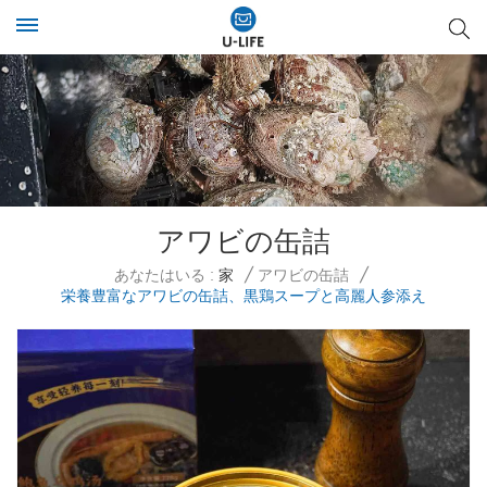
アワビの缶詰
あなたはいる :
家
/
アワビの缶詰
/
栄養豊富なアワビの缶詰、黒鶏スープと高麗人参添え