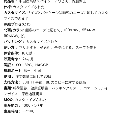
商品名：
中国産高級スパイシーアワビ肉、内臓除去
仕様:
カスタマイズされた
カスタマイズ:
サイズとパッケージは顧客のニーズに応じてカスタ
マイズできます
凍結プロセス:
IQF
北西/ガラス:
顧客のニーズに応じて、100%NW、95%NW、
90%NWなど。
パッキング：
カスタマイズされた
使い方：
マリネする、煮込む、缶詰にする、スープを作る
保管条件:
-18℃以下
貯蔵寿命：
24ヶ月
認証：
ISO、BRC、HACCP
積載ポート:
福州、中国
納期：
注文数量に応じて30日
支払方法：
30% TT 事前、BL のコピーに対する残高
書類:
船荷証券、健康証明書、パッキングリスト、コマーシャルイ
ンボイス、原産地証明書
MOQ:
カスタマイズされた
生産能力：
1000トン/年
生産時期：
一年中。