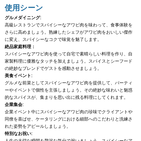
使用シーン
グルメダイニング:
高級レストランでスパイシーなアワビ肉を味わって、食事体験を
さらに高めましょう。熟練したシェフがアワビ肉をおいしい傑作
に変え、スパイシーなコクで味覚を魅了します。
絶品家庭料理：
スパイシーなアワビ肉を使って自宅で素晴らしい料理を作り、自
家製料理に優雅なタッチを加えましょう。スパイスとシーフード
の絶妙なブレンドでゲストを感動させましょう。
美食イベント:
グルメな前菜としてスパイシーなアワビ肉を提供して、パーティ
ーやイベントで個性を主張しましょう。その絶妙な味わいと魅惑
的なスパイスが、集まりを思い出に残る料理にしてくれます。
企業集会:
企業イベント中にスパイシーなアワビ肉の珍味でクライアントや
同僚を喜ばせ、ケータリングにおける細部へのこだわりと洗練さ
れた姿勢をアピールしましょう。
特別なお祝い:
人生の大切な瞬間を贅沢な気分で祝いましょう。スパイシーなア