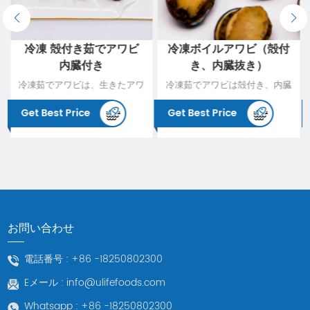
冷凍 殻付き茹でアワビ
冷凍ボイルアワビ（殻付
内臓付き
き、内臓抜き）
冷凍茹でアワビは、生きたアワ
冷凍茹でアワビは殻付き、内臓
ビを殻と内臓ごと洗浄し、高温
を取り除いた活アワビを洗浄
Get Best Price
Get Best Price
で湯通しし、栄養分を閉じ込め
し、高温で湯通しし、内臓を取
て低温で冷凍したものです。ア
り除き、低温で冷凍し栄養を閉
ワビにはたんぱく質が豊富に含
じ込めたものです。そしていつ
まれています。アワビには、栄
でも摂取できるので利便性が高
養を与え、美容し、血圧を調整
まります。冷凍ボイルアワビ
し、肝臓に栄養を与え、視力を
は、新鮮な状態で冷凍されてい
改善し、陰に栄養を与え、熱を
るため、アワビの食感や風味を
お問い合わせ
取り除く機能があります。特
より良く保つことができます。
に、陰の栄養と視力の改善に非
冷凍の殻付きボイルアワビは、
電話番号 :
+86 -18250802300
常に強力であり、視力の悪い人
調理前に必要に応じて殻をむ
Eメール :
info@ulifefoods.com
に適しています。
く、内臓を取り出すなど、さま
ざまな調理法や料理の要件に合
Whatsapp :
+86 -18250802300