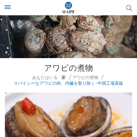
アワビの煮物
あなたはいる :
家
/
アワビの煮物
/
スパイシーなアワビの肉、内臓を取り除く-中国工場直販