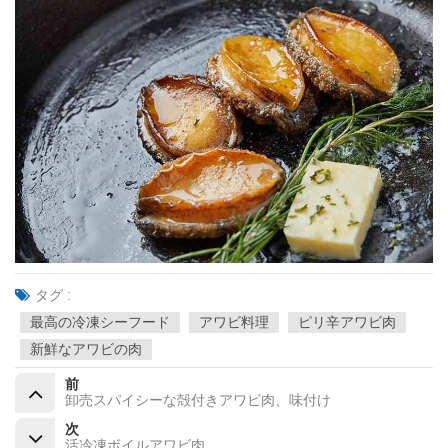
タグ :
最高の冷凍シーフード
アワビ料理
ピリ辛アワビ肉
新鮮なアワビの肉
前
卸売スパイシーな殻付きアワビ肉、味付け
次
活冷凍ボイルアワビ肉