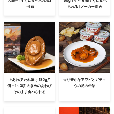
の卸売 |すぐに食べられる3
160g | 4 ～ 6 頭すぐに食べ
～6頭
られる |メーカー直送
上あわび たれ漬け 180g/1
香り豊かなアワビとガチョ
個 - 1～3頭 大きめのあわび
ウの足の缶詰
そのまま食べられる