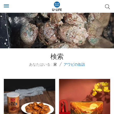
検索
あなたはいる :
家
/
アワビの缶詰