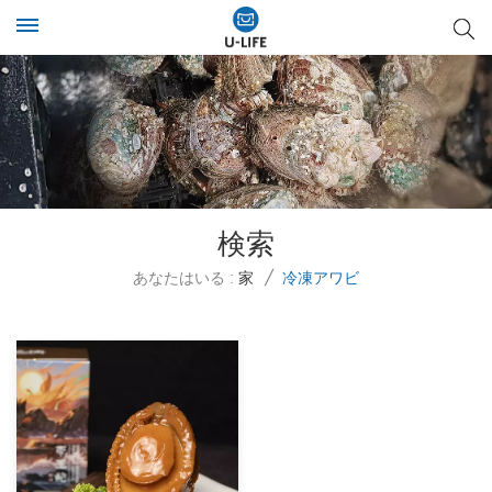
検索
あなたはいる :
家
/
冷凍アワビ