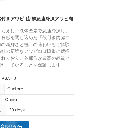
付きアワビ |新鮮急速冷凍アワビ肉
しらえし、液体窒素で急速冷凍し、
と食感を閉じ込めた「殻付き内臓ア
海の新鮮さと極上の味わいをご体験
当社の新鮮なアワビ肉は慎重に選択
されており、各部位が最高の品質と
満たしていることを保証します。
ABA-13
:
Custom
China
:
30 days
い合わせる