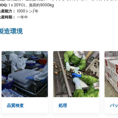
OQ:
1 x 20'FCL、負荷約9000kg
生産能力：
1000トン/年
生産時期：
一年中
製造環境
品質検査
処理
パ