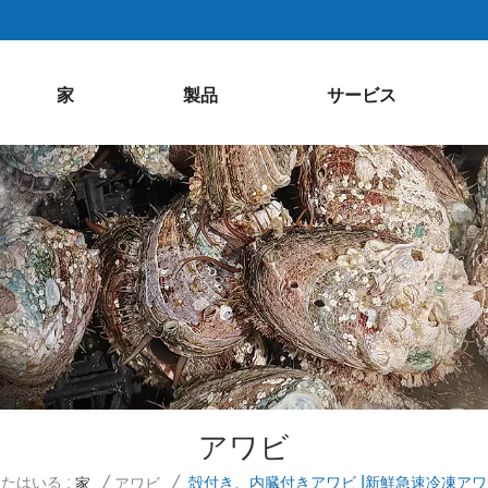
家
製品
サービス
アワビ
たはいる :
殻付き、内臓付きアワビ |新鮮急速冷凍ア
家
/
アワビ
/