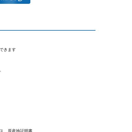
できます
。
ス、原産地証明書