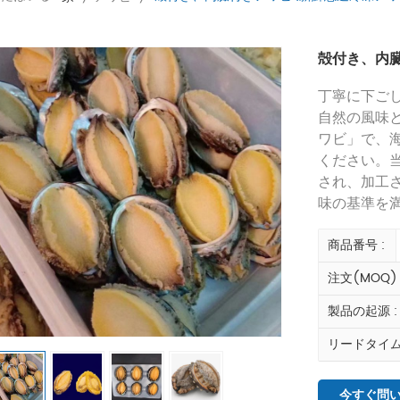
殻付き、内臓
丁寧に下ご
自然の風味
ワビ」で、
ください。
され、加工
味の基準を
商品番号 :
注文(MOQ) 
製品の起源 :
リードタイム 
今すぐ問