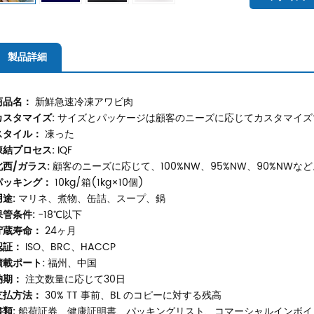
製品詳細
商品名：
新鮮急速冷凍アワビ肉
カスタマイズ:
サイズとパッケージは顧客のニーズに応じてカスタマイズ
スタイル：
凍った
凍結プロセス:
IQF
北西/ガラス:
顧客のニーズに応じて、100%NW、95%NW、90%NWなど
パッキング：
10kg/箱(1kg×10個)
用途:
マリネ、煮物、缶詰、スープ、鍋
保管条件:
-18℃以下
貯蔵寿命：
24ヶ月
認証：
ISO、BRC、HACCP
積載ポート:
福州、中国
納期：
注文数量に応じて30日
支払方法：
30% TT 事前、BL のコピーに対する残高
書類:
船荷証券、健康証明書、パッキングリスト、コマーシャルインボイ