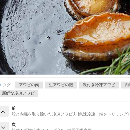
アワビの肉
生アワビの殻
殻付き冷凍アワビ
内
タグ :
新鮮な冷凍アワビ
前
殻と内臓を取り除いた冷凍アワビ肉 |急速冷凍、端をトリミング
次