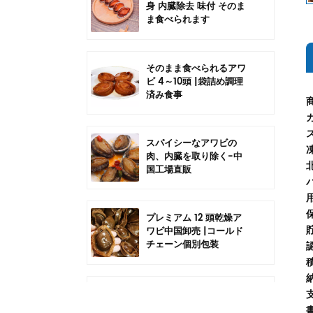
身 内臓除去 味付 そのま
ま食べられます
そのまま食べられるアワ
ビ 4～10頭 |袋詰め調理
済み食事
スパイシーなアワビの
肉、内臓を取り除く-中
国工場直販
プレミアム 12 頭乾燥ア
ワビ中国卸売 |コールド
チェーン個別包装
中国6頭干しアワビの卸
売 |コールドチェーン個