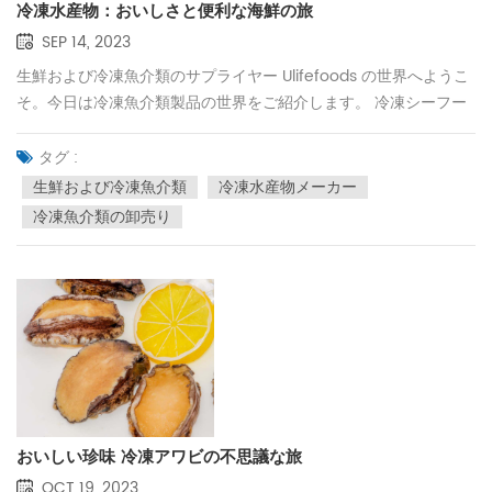
冷凍水産物：おいしさと便利な海鮮の旅
SEP 14, 2023
生鮮および冷凍魚介類のサプライヤー Ulifefoods の世界へようこ
そ。今日は冷凍魚介類製品の世界をご紹介します。 冷凍シーフー
ドを選ぶ理由1. 鮮度の維持：冷凍魚介類は獲れたての新鮮な状態で
冷凍できるため、味や栄養価を保ちながら鮮度を保つことができ
タグ :
ます。 2.いつでも楽しめる：冷凍魚介類がいつでも冷凍庫に保存
生鮮および冷凍魚介類
冷凍水産物メーカー
できるので、魚介類の季節を気にせず、いつでもおいしい魚介類
冷凍魚介類の卸売り
を食べたいという欲求を満たすことができます。 3. 豊富な品揃え:
冷凍海鮮市場では、さまざまな魚、エビ、貝類からタコ、カニま
で、さまざまな選択肢があり、お気に入りの品種を簡単に見つけ
ることができます。 冷凍魚介類の品質基準高品質の冷凍シーフー
ド製品を確実に入手するには、次の重要な点に注意してくださ
い。 1. 調達: 製品の品質と安全性を確保するために、水産物の調達
と取り扱いのベストプラクティスに従っている信頼できるサプラ
イヤーを選択します。 2. 冷凍技術：製品の最高の味と品質を維持
するために、急速冷凍など、サプライヤーが使用する冷凍技術を
おいしい珍味 冷凍アワビの不思議な旅
理解します。 3. 包装: 製品の包装は、冷凍プロセス中の冷気の侵
OCT 19, 2023