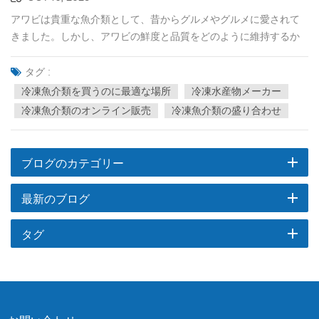
入を防ぎ、冷凍焼けを防ぐために気密でなければなりません。 4.
アワビは貴重な魚介類として、昔からグルメやグルメに愛されて
ラベルと日付: 製品の鮮度がわかるように、製品のパッケージに明
きました。しかし、アワビの鮮度と品質をどのように維持するか
確なラベルと製造日が記載されていることを確認してくださ
は、サプライヤーやグルメ食品業者にとって常に直面する課題で
い。 冷凍魚介類の調理のヒント冷凍シーフードの調理は複雑であ
した。この記事では、冷凍アワビの調理、保存、美食的価値、そ
る必要はありません。冷凍シーフード料理を確実に美味しくする
タグ :
してなぜ冷凍アワビが供給者と消費者の両方の間で第一の選択肢
ための簡単なヒントをいくつか紹介します。 1. 解凍: 冷凍魚介類
冷凍魚介類を買うのに最適な場所
冷凍水産物メーカー
となっているのかについて詳しく掘り下げていきます。冷凍アワ
は、調理する前に、できれば冷蔵庫でゆっくりと解凍してくださ
冷凍魚介類のオンライン販売
冷凍魚介類の盛り合わせ
ビの準備冷凍アワビは、プリプリな食感と旨味を保つために、丁
い。これにより、水分と質感を維持することができます。 2. 素早
寧な下ごしらえが必要です。通常、このプロセスには次の手順が
く調理する: ほとんどの冷凍シーフードは、柔らかな食感を維持す
含まれます。 漁獲と加工: アワビは海で漁獲されたら、鮮度を確保
るために比較的短時間で調理されます。過度の調理は避けてくだ
ブログのカテゴリー
するためにすぐに加工されます。殻から外して洗浄し、食べられ
さい。 3. 味付け：お好みのスパイスや調味料を使用して、冷凍シ
る部分に加工する作業です。 急速冷凍：アワビをできるだけ早く
ーフードの風味を高めます。 4.創造的な料理：冷凍シーフード
最新のブログ
冷凍するため、通常マイナス40℃以下の超低温冷凍技術を使用
は、焼き魚からシーフードパスタまで、さまざまな料理に適して
し、冷凍過程で水分が結晶化せず、素材の品質を保ちます。 真空
おり、自分の好みに応じてさまざまなおいしい料理を作ることが
タグ
シール：冷凍後、 生アワビの殻 通常、酸素との接触を避け、酸化
できます。 結論冷凍魚介類は現代の生活において便利でおいしい
や細菌の増殖を防ぐために真空シールされています。 保存用包装:
ものです。品質の良いものを選び、正しい調理法をマスターすれ
冷凍アワビは通常、長期保存を確保するために密閉袋または容器
ば、季節を問わず新鮮で美味しい魚介類を家庭で楽しむことがで
に包装されます。 なぜ冷凍アワビを選ぶのか？鮮度：冷凍アワビ
きます。冷凍シーフードの旅を始めて、さまざまな味と創造的な
は、本来の新鮮な味と風味を保つことができます。冷凍プロセス
料理を発見してください!