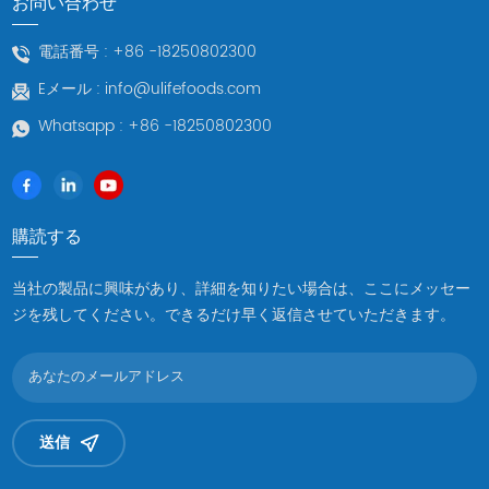
お問い合わせ
により腐敗や酸化が遅くなり、保存期間が長くなります。 長期保
存：冷凍アワビは生のアワビに比べ、美味しさを損なうことなく
電話番号 :
+86 -18250802300
長期保存が可能です。 利便性: 冷凍アワビは、新鮮な食材の供給を
Eメール :
info@ulifefoods.com
気にすることなく、必要なときにいつでも取り出すことができま
す。 より幅広い販売: 殻付き冷凍アワビ 長距離輸送が可能とな
Whatsapp :
+86 -18250802300
り、販売市場が拡大し、より多くの人に味わっていただけるよう
になります。 様々な調理方法：冷凍アワビは、蒸す、揚げる、焼
く、煮込むなど、さまざまな味のニーズを満たすためにさまざま
な調理方法で使用できます。 冷凍アワビのグルメな価値冷凍アワ
購読する
ビは鮮度保持に優れているだけでなく、豊かな食用価値も高く評
価されています。タンパク質、微量元素、ビタミンが豊富で、栄
当社の製品に興味があり、詳細を知りたい場合は、ここにメッセー
養価の高い食品です。冷凍アワビは、プリプリとした食感と深い
ジを残してください。できるだけ早く返信させていただきます。
海の風味があり、シンプルな蒸し料理から独特の風味を表現でき
る複雑な料理まで、さまざまな料理を試すのに適しています。 結
論としては、 冷凍魚介類のサプライヤー、その準備と保存プロセ
スにより、品質と鮮度の点で優れています。この冷凍方法によ
り、アワビは国境を越えて世界中の人々にその魅惑的な味を届け
送信
ることができます。高級レストランで提供される場合でも、家庭
で調理される場合でも、冷凍アワビはグルメの世界にさらなる興