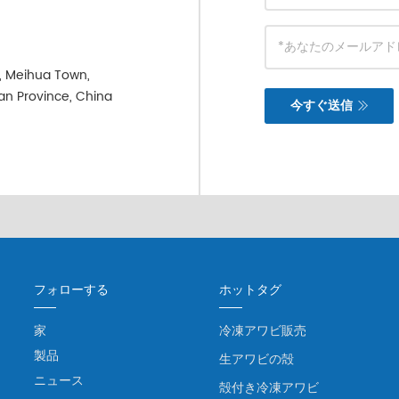
e, Meihua Town,
ian Province, China
今すぐ送信
フォローする
ホットタグ
家
冷凍アワビ販売
製品
生アワビの殻
ニュース
殻付き冷凍アワビ