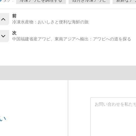
冷凍アワビを調理する
殻付き冷凍アワビ
新鮮なア
タグ :
前
冷凍水産物：おいしさと便利な海鮮の旅
次
中国福建省産アワビ、東南アジアへ輸出：アワビへの道を探る
い