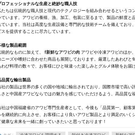
プロフェッショナルな生産と絶妙な職人技
私たちは伝統的な職人技と現代のテクノロジーを組み合わせるというコ
いています。アワビの養殖、漁、加工、包装に至るまで、製品の鮮度と
れています。当社は高度な生産設備と専門的な技術チームを備えており
ビスを提供することに尽力しています。
多様な製品範囲
伝統的なものに加えて、
f
新鮮なアワビの肉
アワビや冷凍アワビのほか
のニーズや嗜好に合わせた商品も展開しております。厳選したあわびと
あわび料理の数々で、お客様にひと味違った楽しみとグルメ体験をお届
高品質な輸出製品
当社の製品は世界の多くの国や地域に輸出されており、国際市場で高い
しさと中国産アワビならではの魅力を感じていただけるよう、高品質な
当社は中国福建省のアワビ専門生産者として、今後も「品質第一、顧客
ルを継続的に向上させ、お客様により良いアワビ製品とより満足のいく
て健康な未来を一緒に創っていきたいと思っております！