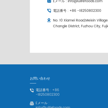
Eメール :
info@ulifefoods.com
電話番号 :
+86 -18250802300
No. 10 Xiamei Road,Meixin Villag
Changle District, Fuzhou City, Fuj
お問い合わせ
電話番号 :
+86
-18250802300
Eメール :
info@ulifefoods.com