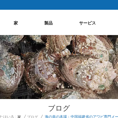
家
製品
サービス
ブログ
たはいる :
海の幸の本場：中国福建省のアワビ専門メ
家
/
ブログ
/