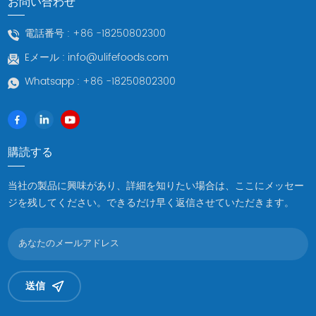
お問い合わせ
者および供給業者として、当社は伝統文化の本質を守り、革新を
続け、福建アワビを国際市場に宣伝しています。 我々のコミット
電話番号 :
+86 -18250802300
メント 福建省アワビのメーカーおよびサプライヤーとして、当社
Eメール :
info@ulifefoods.com
はお客様に最高品質の製品とサービスを提供することに尽力して
います。高度な養殖技術と徹底した品質管理体制により、新鮮で
Whatsapp :
+86 -18250802300
おいしく、安心・安全なアワビをご提供いたします。また、お客
様とのコミュニケーションと協力にも重点を置き、お客様のニー
ズに応じてカスタマイズされたサービスを提供し、お客様が市場
でより大きな成功を収められるよう支援します。 結論 福建省
購読する
冷凍調理アワビ 豊かな海洋文化と長い歴史的伝統を伝えていま
す。それは福建省の名刺であり、中国の海産物の宝物です。福建
当社の製品に興味があり、詳細を知りたい場合は、ここにメッセー
アワビの製造業者および供給業者として、当社は伝統文化と現代
ジを残してください。できるだけ早く返信させていただきます。
の輸出を組み合わせ、福建アワビを世界の舞台に引き上げ、この
独特の珍味をより多くの人に味わってもらえるよう尽力していま
す。 福建省についてもっと詳しく知りたい方は 冷凍アワビ肉 ま
たはご要望がございましたら、お気軽にお問い合わせください。
誠心誠意対応させていただきます。
送信