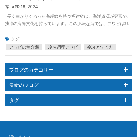
APR 19, 2024
長く曲がりくねった海岸線を持つ福建省は、海洋資源が豊富で、
独特の海鮮文化を持っています。この肥沃な海では、アワビは非
常に珍重されており、福建省の名刺となっています。福建省のア
ワビの製造・供給業者として、私たちは伝統文化を尊重し、革新
タグ :
を追求し、福建省のアワビを提供します。 アワビの魚介類 このユ
アワビの魚介類
冷凍調理アワビ
冷凍アワビ肉
ニークな美味しさをより多くの人に味わってもらうために、世界
へ。 福建アワビの特徴 福建省のアワビは、身が柔らかくて美味
しいことで世界的に有名です。独特の海洋環境と温暖な気候がア
ブログのカテゴリー
ワビの成長に適した条件を備えており、高級魚介類の代表格の一
つです。また、福建省の人々はアワビ本来の風味を生かすことに
最新のブログ
重点を置いた独特の調理法を持っており、香り高く濃厚な味わい
となっています。 伝統文化と現代の輸出 福建省のアワビは珍味
タグ
であるだけでなく、福建省の伝統文化の重要な部分でもありま
す。歴史的にアワビは貴重な贈り物とみなされており、著名なゲ
ストや重要な行事をもてなすためによく使用されてきました。現
在、海産物の需要の高まりと福建省の対外開放に伴い、福建アワ
ビは徐々に世界の舞台に入りつつあります。福建アワビの製造業