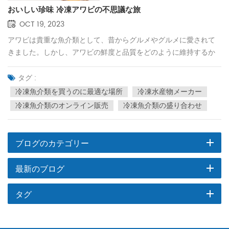
おいしい珍味 冷凍アワビの不思議な旅
OCT 19, 2023
アワビは貴重な魚介類として、昔からグルメやグルメに愛されて
きました。しかし、アワビの鮮度と品質をどのように維持するか
は、サプライヤーやグルメ食品業者にとって常に直面する課題で
した。この記事では、冷凍アワビの調理、保存、美食的価値、そ
タグ :
してなぜ冷凍アワビが供給者と消費者の両方の間で第一の選択肢
冷凍魚介類を買うのに最適な場所
冷凍水産物メーカー
となっているのかについて詳しく掘り下げていきます。冷凍アワ
冷凍魚介類のオンライン販売
冷凍魚介類の盛り合わせ
ビの準備冷凍アワビは、プリプリな食感と旨味を保つために、丁
寧な下ごしらえが必要です。通常、このプロセスには次の手順が
含まれます。 漁獲と加工: アワビは海で漁獲されたら、鮮度を確保
ブログのカテゴリー
するためにすぐに加工されます。殻から外して洗浄し、食べられ
る部分に加工する作業です。 急速冷凍：アワビをできるだけ早く
最新のブログ
冷凍するため、通常マイナス40℃以下の超低温冷凍技術を使用
し、冷凍過程で水分が結晶化せず、素材の品質を保ちます。 真空
タグ
シール：冷凍後、 生アワビの殻 通常、酸素との接触を避け、酸化
や細菌の増殖を防ぐために真空シールされています。 保存用包装:
冷凍アワビは通常、長期保存を確保するために密閉袋または容器