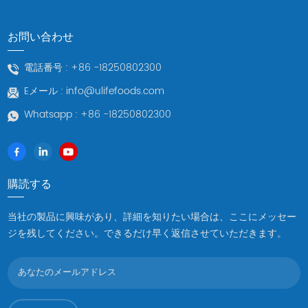
に包装されます。 なぜ冷凍アワビを選ぶのか？鮮度：冷凍アワビ
は、本来の新鮮な味と風味を保つことができます。冷凍プロセス
お問い合わせ
により腐敗や酸化が遅くなり、保存期間が長くなります。 長期保
存：冷凍アワビは生のアワビに比べ、美味しさを損なうことなく
電話番号 :
+86 -18250802300
長期保存が可能です。 利便性: 冷凍アワビは、新鮮な食材の供給を
Eメール :
info@ulifefoods.com
気にすることなく、必要なときにいつでも取り出すことができま
す。 より幅広い販売: 殻付き冷凍アワビ 長距離輸送が可能とな
Whatsapp :
+86 -18250802300
り、販売市場が拡大し、より多くの人に味わっていただけるよう
になります。 様々な調理方法：冷凍アワビは、蒸す、揚げる、焼
く、煮込むなど、さまざまな味のニーズを満たすためにさまざま
な調理方法で使用できます。 冷凍アワビのグルメな価値冷凍アワ
購読する
ビは鮮度保持に優れているだけでなく、豊かな食用価値も高く評
価されています。タンパク質、微量元素、ビタミンが豊富で、栄
当社の製品に興味があり、詳細を知りたい場合は、ここにメッセー
養価の高い食品です。冷凍アワビは、プリプリとした食感と深い
ジを残してください。できるだけ早く返信させていただきます。
海の風味があり、シンプルな蒸し料理から独特の風味を表現でき
る複雑な料理まで、さまざまな料理を試すのに適しています。 結
論としては、 冷凍魚介類のサプライヤー、その準備と保存プロセ
スにより、品質と鮮度の点で優れています。この冷凍方法によ
り、アワビは国境を越えて世界中の人々にその魅惑的な味を届け