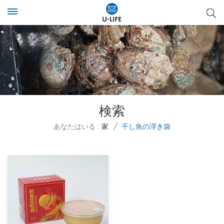
検索
あなたはいる :
家
/
干し魚の浮き袋