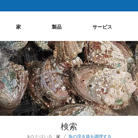
家
製品
サービス
検索
あなたはいる :
魚の浮き袋を調理する
家
/