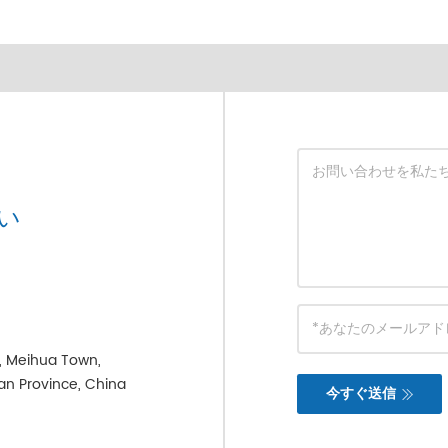
い
e, Meihua Town,
ian Province, China
今すぐ送信