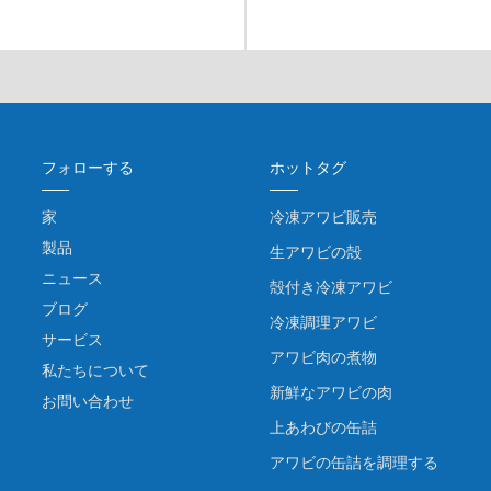
フォローする
ホットタグ
家
冷凍アワビ販売
製品
生アワビの殻
ニュース
殻付き冷凍アワビ
ブログ
冷凍調理アワビ
サービス
アワビ肉の煮物
私たちについて
新鮮なアワビの肉
お問い合わせ
上あわびの缶詰
アワビの缶詰を調理する