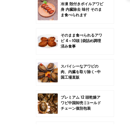
冷凍 殻付きボイルアワビ
身 内臓除去 味付 そのま
ま食べられます
そのまま食べられるアワ
ビ 4～10頭 |袋詰め調理
済み食事
スパイシーなアワビの
肉、内臓を取り除く-中
国工場直販
プレミアム 12 頭乾燥ア
ワビ中国卸売 |コールド
チェーン個別包装
中国6頭干しアワビの卸