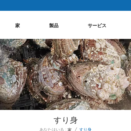
家
製品
サービス
すり身
あなたはいる :
すり身
家
/