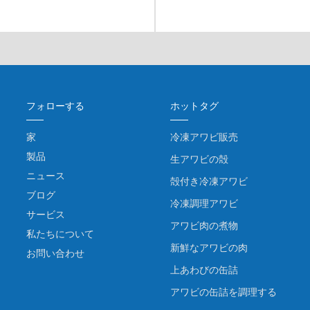
フォローする
ホットタグ
家
冷凍アワビ販売
製品
生アワビの殻
ニュース
殻付き冷凍アワビ
ブログ
冷凍調理アワビ
サービス
アワビ肉の煮物
私たちについて
新鮮なアワビの肉
お問い合わせ
上あわびの缶詰
アワビの缶詰を調理する