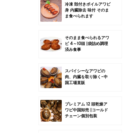
冷凍 殻付きボイルアワビ
身 内臓除去 味付 そのま
ま食べられます
そのまま食べられるアワ
ビ 4～10頭 |袋詰め調理
済み食事
スパイシーなアワビの
肉、内臓を取り除く-中
国工場直販
プレミアム 12 頭乾燥ア
ワビ中国卸売 |コールド
チェーン個別包装
中国6頭干しアワビの卸