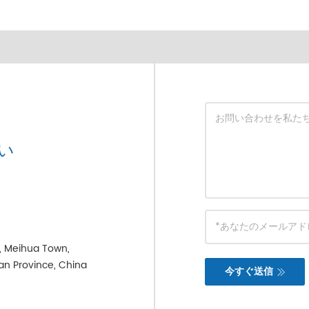
い
e, Meihua Town,
ian Province, China
今すぐ送信