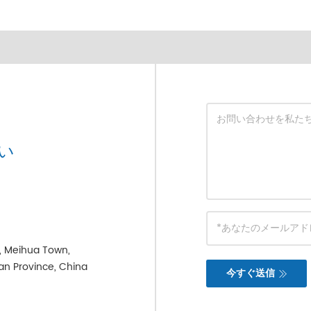
い
e, Meihua Town,
ian Province, China
今すぐ送信