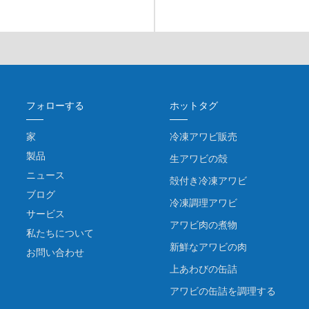
フォローする
ホットタグ
家
冷凍アワビ販売
製品
生アワビの殻
ニュース
殻付き冷凍アワビ
ブログ
冷凍調理アワビ
サービス
アワビ肉の煮物
私たちについて
新鮮なアワビの肉
お問い合わせ
上あわびの缶詰
アワビの缶詰を調理する