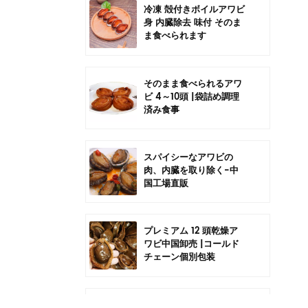
冷凍 殻付きボイルアワビ
身 内臓除去 味付 そのま
ま食べられます
そのまま食べられるアワ
ビ 4～10頭 |袋詰め調理
済み食事
スパイシーなアワビの
肉、内臓を取り除く-中
国工場直販
プレミアム 12 頭乾燥ア
ワビ中国卸売 |コールド
チェーン個別包装
中国6頭干しアワビの卸