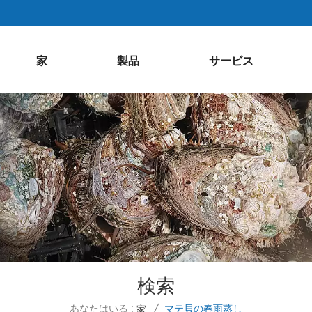
家
製品
サービス
検索
あなたはいる :
マテ貝の春雨蒸し
家
/