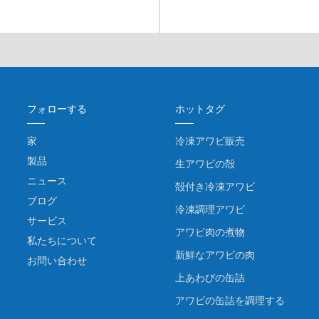
フォローする
ホットタグ
家
冷凍アワビ販売
製品
生アワビの殻
ニュース
殻付き冷凍アワビ
ブログ
冷凍調理アワビ
サービス
アワビ肉の煮物
私たちについて
新鮮なアワビの肉
お問い合わせ
上あわびの缶詰
アワビの缶詰を調理する