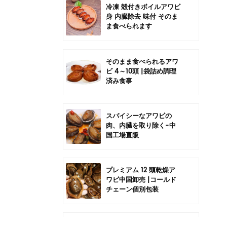
冷凍 殻付きボイルアワビ
身 内臓除去 味付 そのま
ま食べられます
そのまま食べられるアワ
ビ 4～10頭 |袋詰め調理
済み食事
スパイシーなアワビの
肉、内臓を取り除く-中
国工場直販
プレミアム 12 頭乾燥ア
ワビ中国卸売 |コールド
チェーン個別包装
中国6頭干しアワビの卸