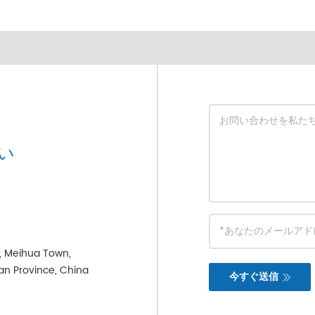
い
e, Meihua Town,
ian Province, China
今すぐ送信