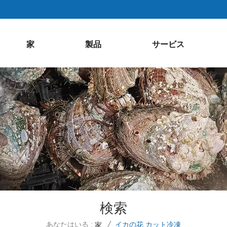
家
製品
サービス
検索
あなたはいる :
イカの花 カット冷凍
家
/