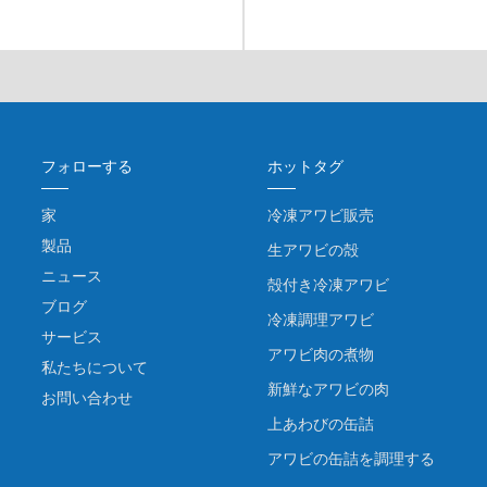
フォローする
ホットタグ
家
冷凍アワビ販売
製品
生アワビの殻
ニュース
殻付き冷凍アワビ
ブログ
冷凍調理アワビ
サービス
アワビ肉の煮物
私たちについて
新鮮なアワビの肉
お問い合わせ
上あわびの缶詰
アワビの缶詰を調理する