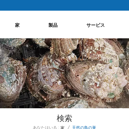
家
製品
サービス
検索
あなたはいる :
天然の鳥の巣
家
/