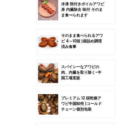
冷凍 殻付きボイルアワビ
身 内臓除去 味付 そのま
ま食べられます
そのまま食べられるアワ
ビ 4～10頭 |袋詰め調理
済み食事
スパイシーなアワビの
肉、内臓を取り除く-中
国工場直販
プレミアム 12 頭乾燥ア
ワビ中国卸売 |コールド
チェーン個別包装
中国6頭干しアワビの卸