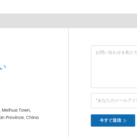
い
e, Meihua Town,
ian Province, China
今すぐ送信