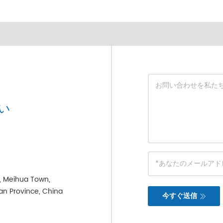
い
e, Meihua Town,
ian Province, China
今すぐ送信