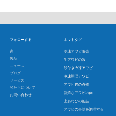
フォローする
ホットタグ
家
冷凍アワビ販売
製品
生アワビの殻
ニュース
殻付き冷凍アワビ
ブログ
冷凍調理アワビ
サービス
アワビ肉の煮物
私たちについて
新鮮なアワビの肉
お問い合わせ
上あわびの缶詰
アワビの缶詰を調理する