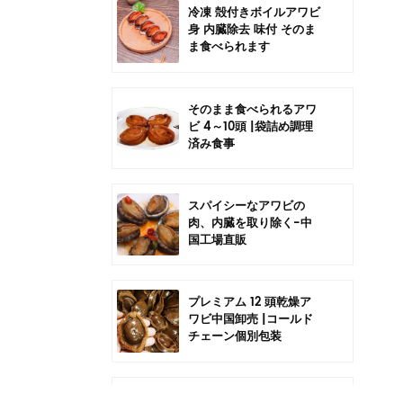
冷凍 殻付きボイルアワビ
身 内臓除去 味付 そのま
ま食べられます
そのまま食べられるアワ
ビ 4～10頭 |袋詰め調理
済み食事
スパイシーなアワビの
肉、内臓を取り除く-中
国工場直販
プレミアム 12 頭乾燥ア
ワビ中国卸売 |コールド
チェーン個別包装
中国6頭干しアワビの卸