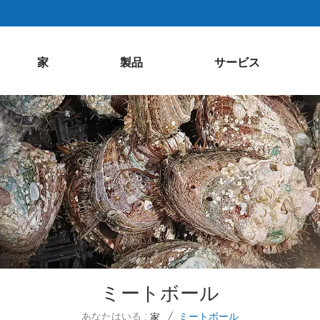
家
製品
サービス
ミートボール
あなたはいる :
ミートボール
家
/