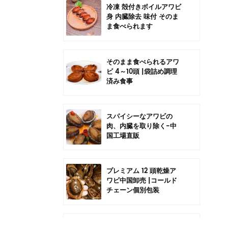
冷凍 殻付きボイルアワビ
身 内臓除去 味付 そのま
ま食べられます
そのまま食べられるアワ
ビ 4～10頭 |袋詰め調理
済み食事
スパイシーなアワビの
肉、内臓を取り除く-中
国工場直販
プレミアム 12 頭乾燥ア
ワビ中国卸売 |コールド
チェーン個別包装
中国6頭干しアワビの卸