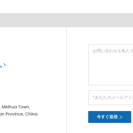
い
e, Meihua Town,
ian Province, China
今すぐ送信