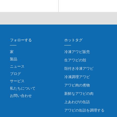
フォローする
ホットタグ
家
冷凍アワビ販売
製品
生アワビの殻
ニュース
殻付き冷凍アワビ
ブログ
冷凍調理アワビ
サービス
アワビ肉の煮物
私たちについて
新鮮なアワビの肉
お問い合わせ
上あわびの缶詰
アワビの缶詰を調理する