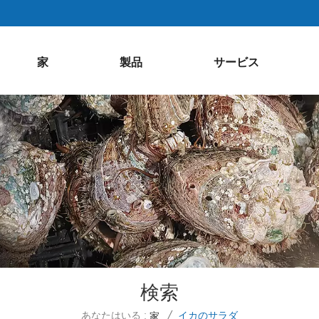
家
製品
サービス
検索
あなたはいる :
イカのサラダ
家
/