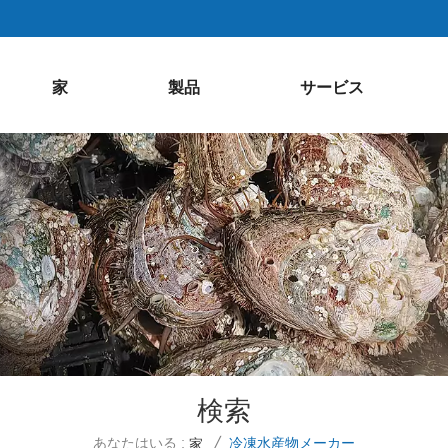
家
製品
サービス
検索
あなたはいる :
冷凍水産物メーカー
家
/