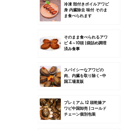
冷凍 殻付きボイルアワビ
身 内臓除去 味付 そのま
ま食べられます
そのまま食べられるアワ
ビ 4～10頭 |袋詰め調理
済み食事
スパイシーなアワビの
肉、内臓を取り除く-中
国工場直販
プレミアム 12 頭乾燥ア
ワビ中国卸売 |コールド
チェーン個別包装
中国6頭干しアワビの卸