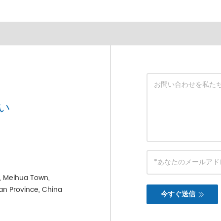
い
e, Meihua Town,
ian Province, China
今すぐ送信