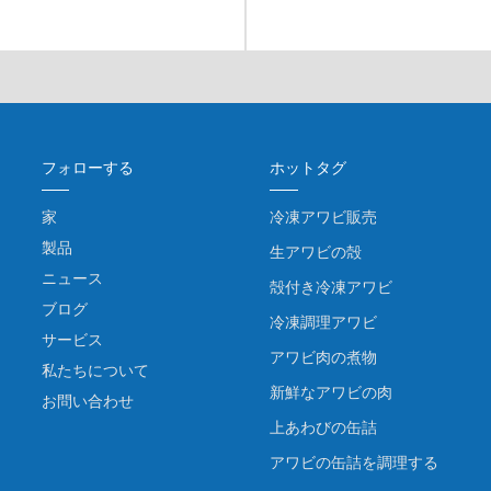
フォローする
ホットタグ
家
冷凍アワビ販売
製品
生アワビの殻
ニュース
殻付き冷凍アワビ
ブログ
冷凍調理アワビ
サービス
アワビ肉の煮物
私たちについて
新鮮なアワビの肉
お問い合わせ
上あわびの缶詰
アワビの缶詰を調理する