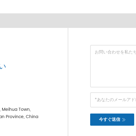
い
e, Meihua Town,
ian Province, China
今すぐ送信