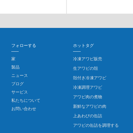
フォローする
ホットタグ
家
冷凍アワビ販売
製品
生アワビの殻
ニュース
殻付き冷凍アワビ
ブログ
冷凍調理アワビ
サービス
アワビ肉の煮物
私たちについて
新鮮なアワビの肉
お問い合わせ
上あわびの缶詰
アワビの缶詰を調理する