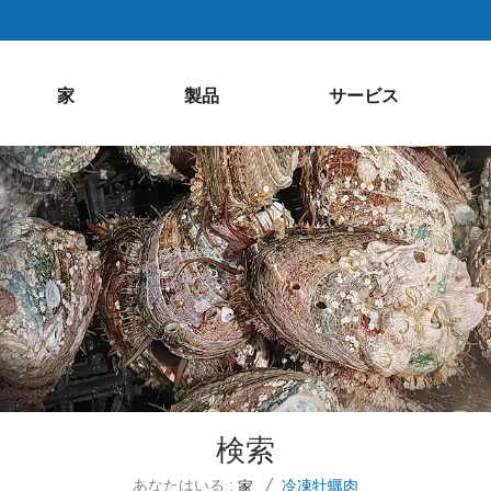
家
製品
サービス
検索
あなたはいる :
冷凍牡蠣肉
家
/