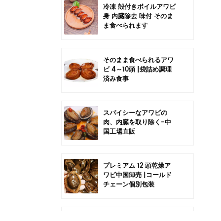
冷凍 殻付きボイルアワビ
身 内臓除去 味付 そのま
ま食べられます
そのまま食べられるアワ
ビ 4～10頭 |袋詰め調理
済み食事
スパイシーなアワビの
肉、内臓を取り除く-中
国工場直販
プレミアム 12 頭乾燥ア
ワビ中国卸売 |コールド
チェーン個別包装
中国6頭干しアワビの卸