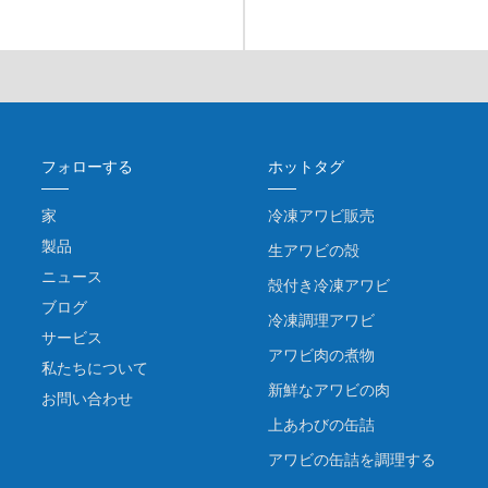
フォローする
ホットタグ
家
冷凍アワビ販売
製品
生アワビの殻
ニュース
殻付き冷凍アワビ
ブログ
冷凍調理アワビ
サービス
アワビ肉の煮物
私たちについて
新鮮なアワビの肉
お問い合わせ
上あわびの缶詰
アワビの缶詰を調理する