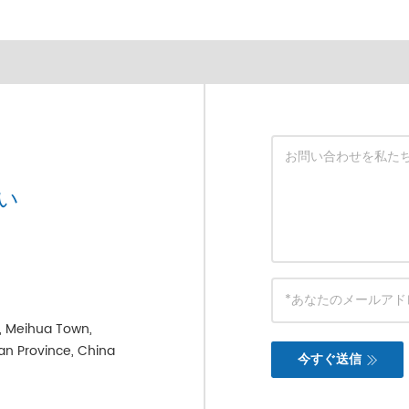
い
e, Meihua Town,
ian Province, China
今すぐ送信