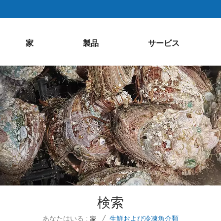
家
製品
サービス
検索
あなたはいる :
生鮮および冷凍魚介類
家
/