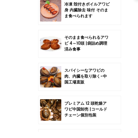
冷凍 殻付きボイルアワビ
身 内臓除去 味付 そのま
ま食べられます
そのまま食べられるアワ
ビ 4～10頭 |袋詰め調理
済み食事
スパイシーなアワビの
肉、内臓を取り除く-中
国工場直販
プレミアム 12 頭乾燥ア
ワビ中国卸売 |コールド
チェーン個別包装
中国6頭干しアワビの卸