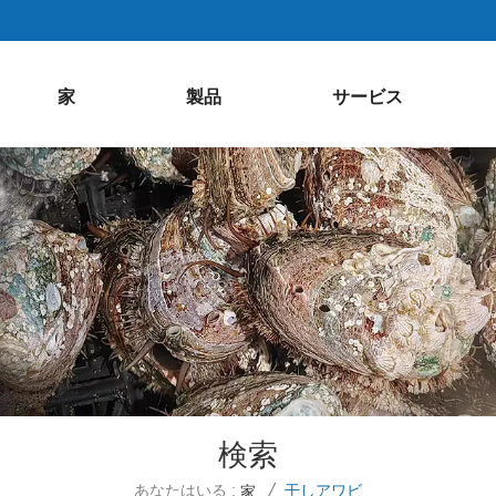
家
製品
サービス
検索
あなたはいる :
干しアワビ
家
/