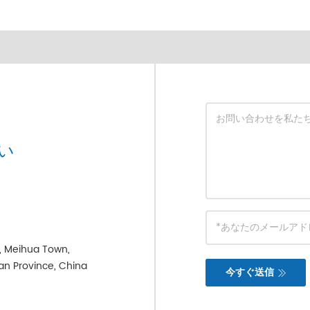
い
e, Meihua Town,
ian Province, China
今すぐ送信