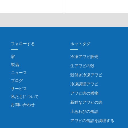
フォローする
ホットタグ
家
冷凍アワビ販売
製品
生アワビの殻
ニュース
殻付き冷凍アワビ
ブログ
冷凍調理アワビ
サービス
アワビ肉の煮物
私たちについて
新鮮なアワビの肉
お問い合わせ
上あわびの缶詰
アワビの缶詰を調理する