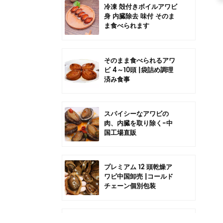
冷凍 殻付きボイルアワビ
身 内臓除去 味付 そのま
ま食べられます
そのまま食べられるアワ
ビ 4～10頭 |袋詰め調理
済み食事
スパイシーなアワビの
肉、内臓を取り除く-中
国工場直販
プレミアム 12 頭乾燥ア
ワビ中国卸売 |コールド
チェーン個別包装
中国6頭干しアワビの卸