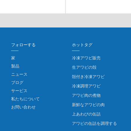
フォローする
ホットタグ
家
冷凍アワビ販売
製品
生アワビの殻
ニュース
殻付き冷凍アワビ
ブログ
冷凍調理アワビ
サービス
アワビ肉の煮物
私たちについて
新鮮なアワビの肉
お問い合わせ
上あわびの缶詰
アワビの缶詰を調理する