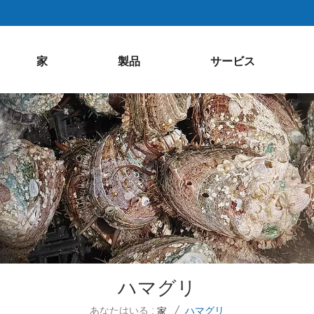
家
製品
サービス
ハマグリ
あなたはいる :
ハマグリ
家
/