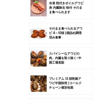
冷凍 殻付きボイルアワビ
身 内臓除去 味付 そのま
ま食べられます
そのまま食べられるアワ
ビ 4～10頭 |袋詰め調理
済み食事
スパイシーなアワビの
肉、内臓を取り除く-中
国工場直販
プレミアム 12 頭乾燥ア
ワビ中国卸売 |コールド
チェーン個別包装
中国6頭干しアワビの卸