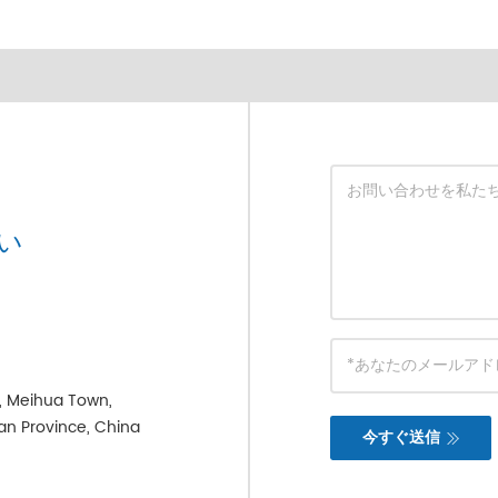
い
e, Meihua Town,
ian Province, China
今すぐ送信