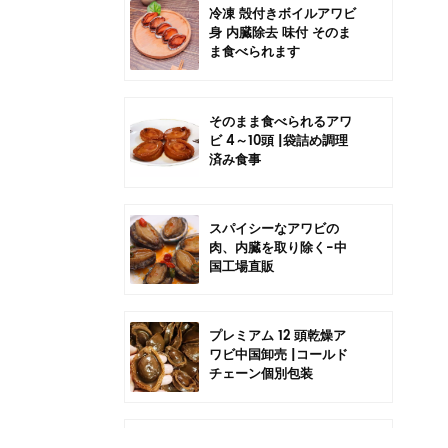
冷凍 殻付きボイルアワビ
身 内臓除去 味付 そのま
ま食べられます
そのまま食べられるアワ
ビ 4～10頭 |袋詰め調理
済み食事
スパイシーなアワビの
肉、内臓を取り除く-中
国工場直販
プレミアム 12 頭乾燥ア
ワビ中国卸売 |コールド
チェーン個別包装
中国6頭干しアワビの卸