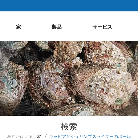
家
製品
サービス
検索
あなたはいる :
キャビアとシュリンプスライダーのボール
家
/