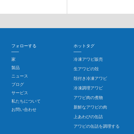
フォローする
ホットタグ
家
冷凍アワビ販売
製品
生アワビの殻
ニュース
殻付き冷凍アワビ
ブログ
冷凍調理アワビ
サービス
アワビ肉の煮物
私たちについて
新鮮なアワビの肉
お問い合わせ
上あわびの缶詰
アワビの缶詰を調理する