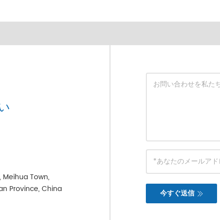
い
e, Meihua Town,
ian Province, China
今すぐ送信