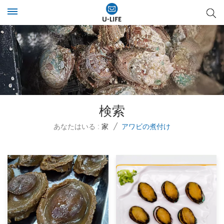
検索
あなたはいる :
家
/
アワビの煮付け