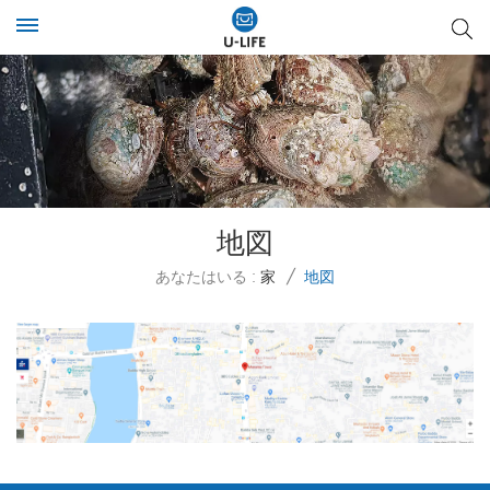
地図
あなたはいる :
家
/
地図